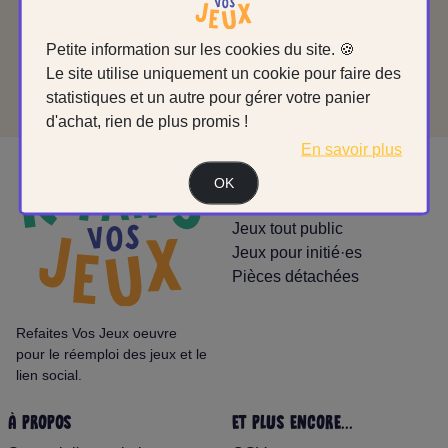
Petite information sur les cookies du site. 🍪
NOUS CONTACTER
Le site utilise uniquement un cookie pour faire des
statistiques et un autre pour gérer votre panier
d'achat, rien de plus promis !
En savoir plus
BOUTIQUE
OK
Jeux pour enfants
Jeux tout public
Jeux pour initié·es
Pièces détachées
Refaites Vos Jeux oeuvre
pour le réemploi des jeux et le
lien social.
À PROPOS
ET PLUS ENCORE...