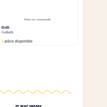
Photo non contractuelle
rolit
goliath
1
pièce disponible
ET PLUS ENCORE...