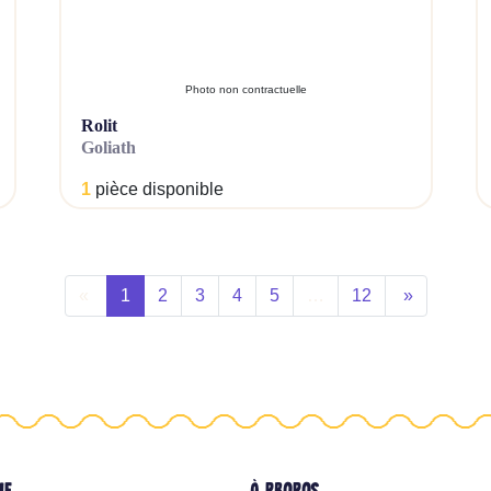
Photo non contractuelle
rolit
goliath
1
pièce disponible
«
1
2
3
4
5
…
12
»
UE
À PROPOS