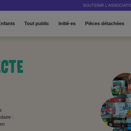
SOUTENIR L'ASSOCIATI
nfants
Tout public
Initié·es
Pièces détachées
ECTE
s
daire :
aen