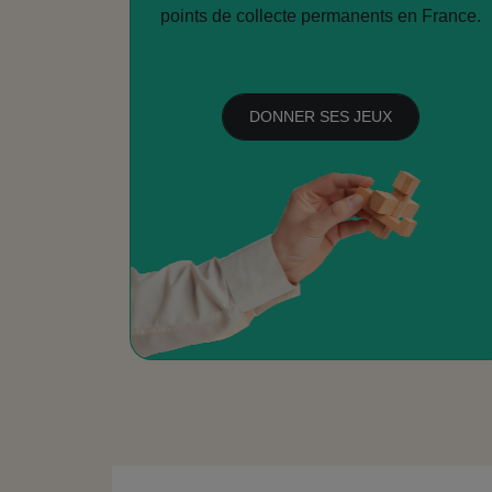
points de collecte permanents en France.
DONNER SES JEUX