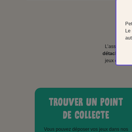
Pet
Le 
aut
L’associatio
détachées
(p
jeux éducatif
TROUVER UN POINT
DE COLLECTE
Vous pouvez déposer vos jeux dans nos