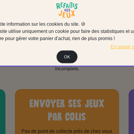
DONNER
SES JEUX
ite information sur les cookies du site. 🍪
site utilise uniquement un cookie pour faire des statistiques et 
re pour gérer votre panier d'achat, rien de plus promis !
En savoir 
n récupère
les jeux de société complets et incomplets
ainsi 
ions, dés, sabliers…). Nous récupérons également les puzzles c
OK
s en boîte carton (pour apprendre à lire, compter…), qu’ils soie
incomplets.
ENVOYER SES JEUX
PAR COLIS
Pas de point de collecte près de chez vous