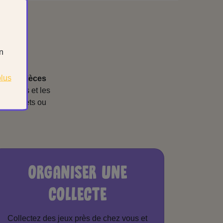
un
plus
que
les pièces
omplets et les
nt complets ou
ORGANISER UNE
COLLECTE
Collectez des jeux près de chez vous et